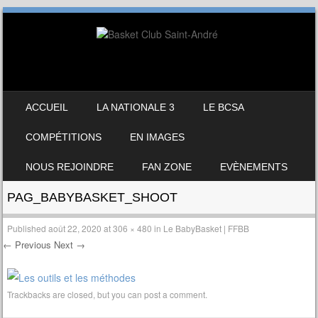
SKIP TO CONTENT
ACCUEIL
LA NATIONALE 3
LE BCSA
MENU
COMPÉTITIONS
EN IMAGES
NOUS REJOINDRE
FAN ZONE
EVÈNEMENTS
PAG_BABYBASKET_SHOOT
Published
août 22, 2020
at
306 × 480
in
Le BabyBasket | FFBB
← Previous
Next →
Trackbacks are closed, but you can
post a comment
.