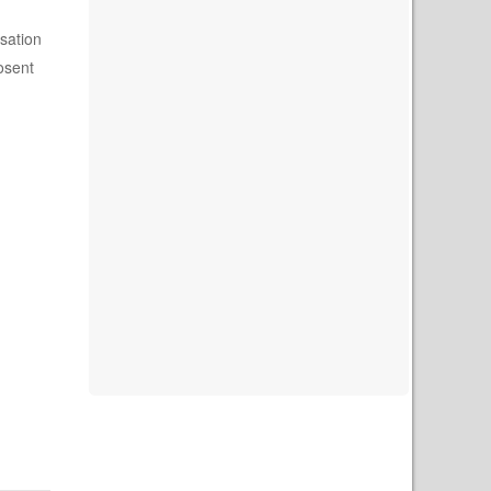
sation
osent