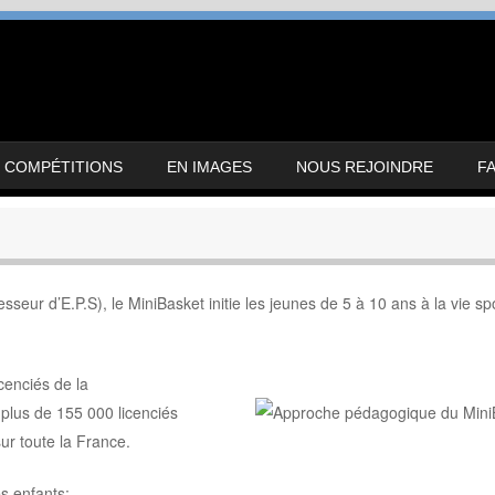
COMPÉTITIONS
EN IMAGES
NOUS REJOINDRE
F
ur d’E.P.S), le MiniBasket initie les jeunes de 5 à 10 ans à la vie sp
cenciés de la
c plus de 155 000
licenciés
ur toute la France.
s enfants: