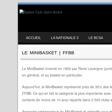
SKIP TO CONTENT
ACCUEIL
LA NATIONALE 3
LE BCSA
MENU
LE MINIBASKET | FFBB
Le MiniBasket Inventé en 1950 par René Lavergne (professe
en général, et au basket en particulier.
Aujourd’hui, le MiniBasket représente près de 30% des li
FFBB. Ce qui en fait la catégorie la plus importante ave
(enfants de moins de 10 ans) répartis dans 3 500 clubs s
Approche pédagogique du MiniBasket et objectifs pour le