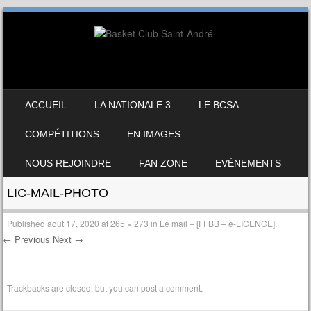
SKIP TO CONTENT
ACCUEIL
LA NATIONALE 3
LE BCSA
MENU
COMPÉTITIONS
EN IMAGES
NOUS REJOINDRE
FAN ZONE
EVÈNEMENTS
LIC-MAIL-PHOTO
Published
août 17, 2020
at
265 × 273
in
Le mail – [FFBB – e-LICENCE].
← Previous
Next →
Trackbacks are closed, but you can
post a comment
.