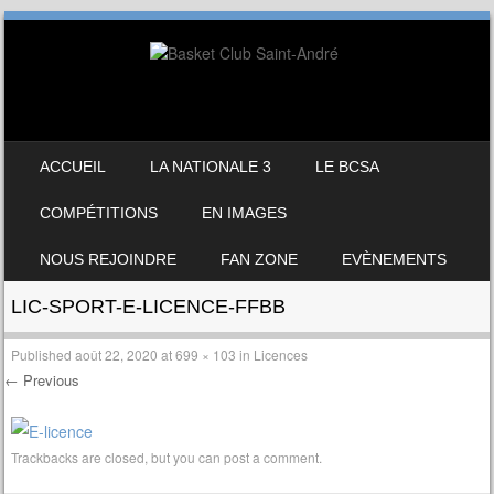
SKIP TO CONTENT
ACCUEIL
LA NATIONALE 3
LE BCSA
MENU
COMPÉTITIONS
EN IMAGES
NOUS REJOINDRE
FAN ZONE
EVÈNEMENTS
LIC-SPORT-E-LICENCE-FFBB
Published
août 22, 2020
at
699 × 103
in
Licences
← Previous
Trackbacks are closed, but you can
post a comment
.